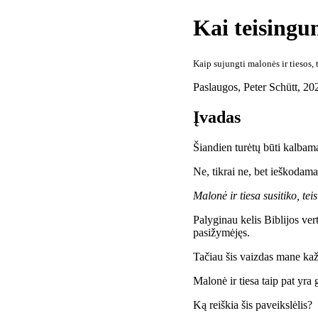
Kai teisingum
Kaip sujungti malonės ir tiesos,
Paslaugos
,
Peter Schütt
,
20
Įvadas
Šiandien turėtų būti kalba
Ne, tikrai ne, bet ieškodama
Malonė ir tiesa susitiko, te
Palyginau kelis Biblijos ver
pasižymėjęs.
Tačiau šis vaizdas mane kaž
Malonė ir tiesa taip pat yra 
Ką reiškia šis paveikslėlis?