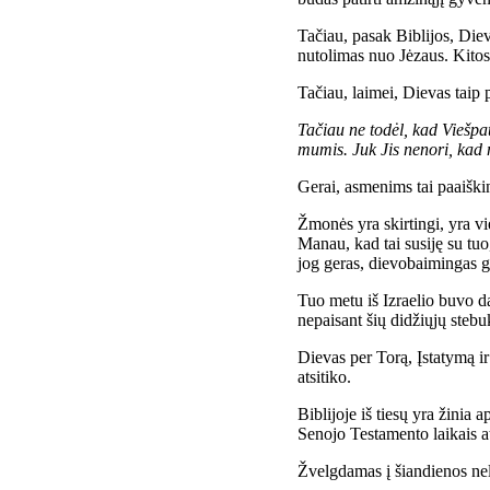
Tačiau, pasak Biblijos, Diev
nutolimas nuo Jėzaus. Kitos
Tačiau, laimei, Dievas taip p
Tačiau ne todėl, kad Viešpat
mumis. Juk Jis nenori, kad n
Gerai, asmenims tai paaiški
Žmonės yra skirtingi, yra vi
Manau, kad tai susiję su tu
jog geras, dievobaimingas 
Tuo metu iš Izraelio buvo da
nepaisant šių didžiųjų stebu
Dievas per Torą, Įstatymą ir
atsitiko.
Biblijoje iš tiesų yra žinia 
Senojo Testamento laikais a
Žvelgdamas į šiandienos nel