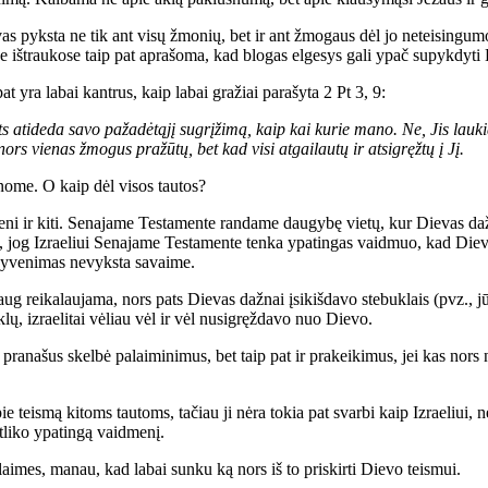
as pyksta ne tik ant visų žmonių, bet ir ant žmogaus dėl jo neteisingum
e ištraukose taip pat aprašoma, kad blogas elgesys gali ypač supykdyti
at yra labai kantrus, kaip labai gražiai parašyta 2 Pt 3, 9:
s atideda savo pažadėtąjį sugrįžimą, kaip kai kurie mano. Ne, Jis lauki
ors vienas žmogus pražūtų, bet kad visi atgailautų ir atsigręžtų į Jį.
nome. O kaip dėl visos tautos?
eni ir kiti. Senajame Testamente randame daugybę vietų, kur Dievas dažni
o, jog Izraeliui Senajame Testamente tenka ypatingas vaidmuo, kad Dieva
gyvenimas nevyksta savaime.
ug reikalaujama, nors pats Dievas dažnai įsikišdavo stebuklais (pvz., jū
klų, izraelitai vėliau vėl ir vėl nusigręždavo nuo Dievo.
 pranašus skelbė palaiminimus, bet taip pat ir prakeikimus, jei kas nors n
apie teismą kitoms tautoms, tačiau ji nėra tokia pat svarbi kaip Izraeliui, n
tliko ypatingą vaidmenį.
aimes, manau, kad labai sunku ką nors iš to priskirti Dievo teismui.