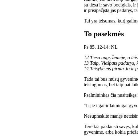
su tiesa ir savo poelgiais, i
ir prisipažįsta jas padaręs,
Tai yra teisumas, kurį galime
To pasekmės
Ps 85, 12-14; NL
12 Tiesa augs žemėje, o tei
13 Taip, Viešpats padarys, 
14 Teisybė eis pirma Jo ir 
Tada tai bus mūsų gyvenimo 
teisingumas, bet taip pat taik
Psalmininkas čia nusiteikęs 
"Ir jie ilgai ir laimingai gyv
Nesupraskite manęs neteisinga
Tereikia paklausti savęs, kok
gyvenime, arba kokia prieža