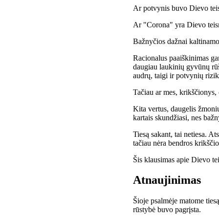
Ar potvynis buvo Dievo teis
Ar "Corona" yra Dievo teis
Bažnyčios dažnai kaltinamo
Racionalus paaiškinimas gan
daugiau laukinių gyvūnų rūš
audrų, taigi ir potvynių rizik
Tačiau ar mes, krikščionys,
Kita vertus, daugelis žmoni
kartais skundžiasi, nes bažn
Tiesą sakant, tai netiesa. A
tačiau nėra bendros krikšči
Šis klausimas apie Dievo teis
Atnaujinimas
Šioje psalmėje matome tiesą 
rūstybė buvo pagrįsta.