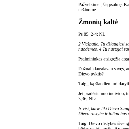
Pažvelkime į šią psalmę. Ka
nežinome.
Žmonių kaltė
Ps 85, 2-4; NL
2 Viešpatie, Tu džiaugiesi sa
nuodėmes. 4 Tu nustojai sav
Psalmininkas atsigręžia atga
Dažnai klausdavau savęs, ar 
Dievo pyktis?
Taigi, ką šiandien turi dary
Jei pradėsiu nuo individo, t
3,36; NL:
Ir visi, kurie tiki Dievo S
Dievo rūstybė ir toliau bus a
Taigi Dievo rūstybės išveng
būdas patirti amžinąjį gyve