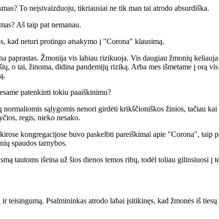
mas? To neįsivaizduoju, tikriausiai ne tik man tai atrodo absurdiška.
mas? Aš taip pat nemanau.
s, kad neturi protingo atsakymo į "Corona" klausimą.
a paprastas. Žmonija vis labiau rizikuoja. Vis daugiau žmonių keliauja
ių, o tai, žinoma, didina pandemijų riziką. Arba mes išmetame į orą vis
ą.
 esame patenkinti tokiu paaiškinimu?
ų normaliomis sąlygomis nenori girdėti krikščioniškos žinios, tačiau kai
yčios, regis, nieko nesako.
tskirose kongregacijose buvo paskelbti pareiškimai apie "Corona", taip pa
onių spaudos tarnybos.
mą tautoms išeina už šios dienos temos ribų, todėl toliau gilinsiuosi į t
ir teisingumą. Psalmininkas atrodo labai įsitikinęs, kad žmonės iš tiesų