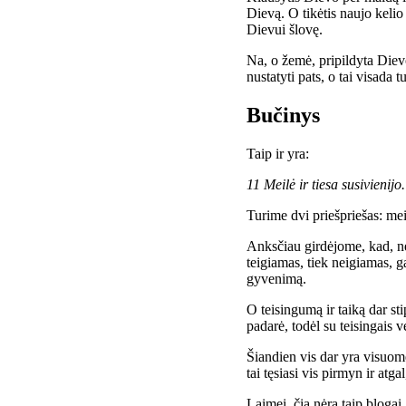
Dievą. O tikėtis naujo kelio
Dievui šlovę.
Na, o žemė, pripildyta Diev
nustatyti pats, o tai visada tur
Bučinys
Taip ir yra:
11 Meilė ir tiesa susivienijo
Turime dvi priešpriešas: meil
Anksčiau girdėjome, kad, nep
teigiamas, tiek neigiamas, g
gyvenimą.
O teisingumą ir taiką dar st
padarė, todėl su teisingais v
Šiandien vis dar yra visuome
tai tęsiasi vis pirmyn ir atgal
Laimei, čia nėra taip blogai