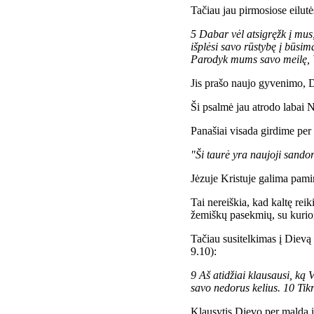
Tačiau jau pirmosiose eilutės
5 Dabar vėl atsigręžk į mus
išplėsi savo rūstybę į būsi
Parodyk mums savo meilę, V
Jis prašo naujo gyvenimo, D
Ši psalmė jau atrodo labai Na
Panašiai visada girdime per
"Ši taurė yra naujoji sando
Jėzuje Kristuje galima pamir
Tai nereiškia, kad kaltę reiki
žemiškų pasekmių, su kuriom
Tačiau susitelkimas į Dievą 
9.10):
9 Aš atidžiai klausausi, ką V
savo nedorus kelius. 10 Tikr
Klausytis Dievo per maldą ir 