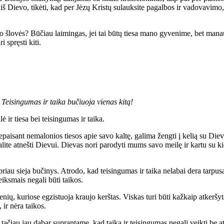
 iš Dievo, tikėti, kad per Jėzų Kristų sulauksite pagalbos ir vadovavimo, 
o šlovės? Būčiau laimingas, jei tai būtų tiesa mano gyvenime, bet mana
i spręsti kiti.
. Teisingumas ir taika bučiuoja vienas kitą!
ė ir tiesa bei teisingumas ir taika.
aisant nemalonios tiesos apie savo kaltę, galima žengti į kelią su Dievo
alite atnešti Dievui. Dievas nori parodyti mums savo meilę ir kartu su k
ipriau sieja bučinys. Atrodo, kad teisingumas ir taika nelabai dera tarp
eiksmais negali būti taikos.
nių, kuriose egzistuoja kraujo kerštas. Viskas turi būti kažkaip atkeršyta
, ir nėra taikos.
, tačiau jau dabar suprantame, kad taika ir teisingumas negali veikti be