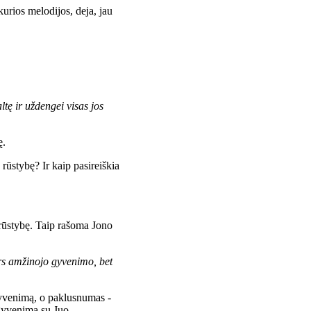
urios melodijos, deja, jau
ltę ir uždengei visas jos
ę.
rūstybę? Ir kaip pasireiškia
 rūstybę. Taip rašoma Jono
irs amžinojo gyvenimo, bet
 gyvenimą, o paklusnumas -
gyvenimą su Juo.