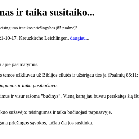
as ir taika susitaiko...
 teisingumo ir taikos priešingybes (85 psalmė)?
21-10-17
,
Kreuzkirche Leichlingen
,
daugiau.
..
ma apie pasimatymus.
s temos užkliuvau už Biblijos eilutės ir užstrigau ties ja (Psalmių 85:1
isingumas ir taika pasibučiavo.
timus ir visur rašoma "bučinys". Vieną kartą jau buvau perskaitęs šią iš
kuo sužavėjo: teisingumas ir taika bučiuojasi tarpusavyje.
gana priešingos sąvokos, tačiau čia jos susitinka.