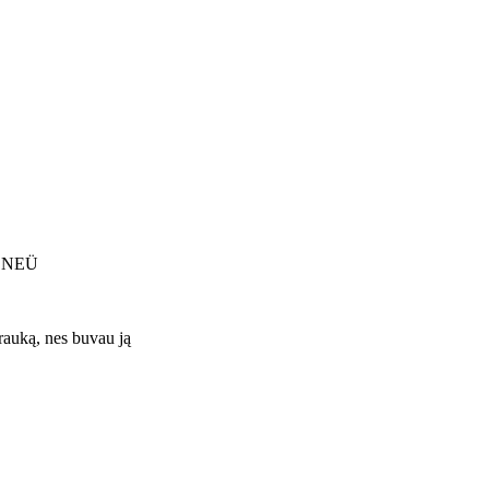
1; NEÜ
trauką, nes buvau ją