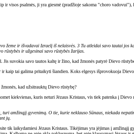
ip ir visos psalmės, ji yra giesmė (pradžioje sakoma "choro vadovui"), k
vo žeme ir išvadavai Izraelį iš nelaisvės. 3 Tu atleidai savo tautai jos ka
o rūstybės ir užgesinai savo rūstybės žarijas.
l. Jis suvokia savo tautos kaltę ir žino, kad žmonės patyrė Dievo rūstyb
ir kaip tai galima pritaikyti šiandien. Koks elgesys išprovokuoja Dievo 
ti žmonės, kad užsitrauktų Dievo rūstybę?
uomet kiekvienas, kuris neturi Jėzaus Kristaus, vis tiek patenka į Dievo
ūnų, turi amžinąjį gyvenimą. O tie, kurie neklauso Sūnaus, niekada nepat
nt jų.
site tik laikydamiesi Jėzaus Kristaus. Tikėjimas yra įėjimas į amžinąjį
nimą. Kalbama ne apie aklą paklusnumą, bet apie klausymąsi Jėzaus ir 