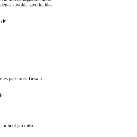
iekvienas suvokia savo klaidas
vyje.
lies pasekmė. Tiesa ir
p:
e, ar bent jau mūsų