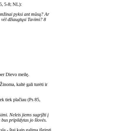
85, 5-8; NL):
 amžinai pyksi ant mūsų? Ar
 vėl džiaugtųsi Tavimi? 8
 per Dievo meilę.
 Žinoma, kaltė gali turėti ir
ek tiek plačiau (Ps 85,
imi. Neleis jiems sugrįžti į
 bus pripildytas jo šlovės.
lą - štai kaip galima išgirsti