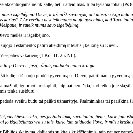
e akcentuojama ne tik kaltė, bet ir atleidimas. Ir tai tęsiama toliau (Ps 
, mūsų išgelbėjimo Dieve, ir užmiršk savo pyktį ant mūsų. 6 Argi tada
mas kartas? 7 Ar verčiau nesuteik mums naujo gyvenimo, kad Tavo tauta
iešpatie, ir suteik mums savo išgelbėjimą.
ievo meilės ir išgelbėjimo.
ujojo Testamento: patirti atleidimą ir leistis į kelionę su Dievu.
 Viešpaties vakarienę (1 Kor 11, 25; NL):
ra tarp Dievo ir jūsų, užantspauduota mano krauju.
šti kaltę ir iš naujo pradėti gyvenimą su Dievu, patirti naują gyvenimą
a mažinti, ignoruoti ar slopinti, taip pat nereiškia, kad reikia joje skęsti.
is tenka susidurti.
padeda sveiku būdu tai palikti užmarštyje. Psalmininkas tai paaiškina ši
iešpats Dievas sako, nes jis žada taiką savo tautai, tiems, kurie jam ištik
ai jo išgelbėjimas yra su tais, kurie jam atiduoda šlovę, ir mūsų kraštas
Biblijos skaitymą, dalijantis su kitais krikščionimis, taip pat per pamoks