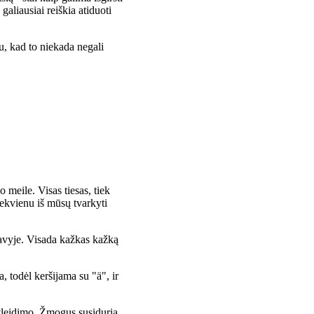
galiausiai reiškia atiduoti
u, kad to niekada negali
 meile. Visas tiesas, tiek
iekvienu iš mūsų tvarkyti
usavyje. Visada kažkas kažką
, todėl keršijama su "ä", ir
 atleidimo. Žmogus susiduria