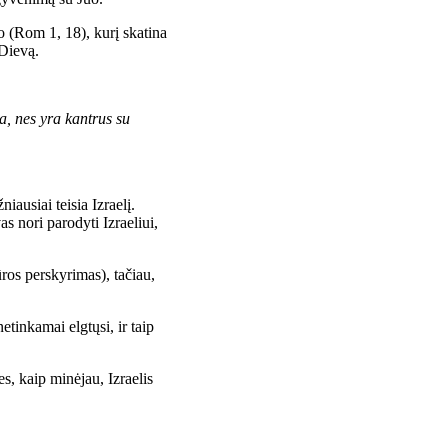
o (Rom 1, 18), kurį skatina
 Dievą.
a, nes yra kantrus su
ausiai teisia Izraelį.
s nori parodyti Izraeliui,
ros perskyrimas), tačiau,
etinkamai elgtųsi, ir taip
es, kaip minėjau, Izraelis