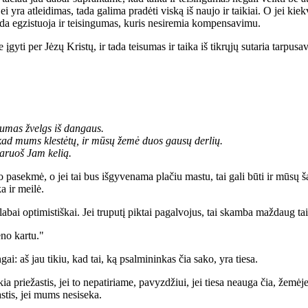
r jei yra atleidimas, tada galima pradėti viską iš naujo ir taikiai. O jei k
 tada egzistuoja ir teisingumas, kuris nesiremia kompensavimu.
 įgyti per Jėzų Kristų, ir tada teisumas ir taika iš tikrųjų sutaria tarpusa
sumas žvelgs iš dangaus.
kad mums klestėtų, ir mūsų žemė duos gausų derlių.
paruoš Jam kelią.
pasekmė, o jei tai bus išgyvenama plačiu mastu, tai gali būti ir mūsų ša
a ir meilė.
labai optimistiškai. Jei truputį piktai pagalvojus, tai skamba maždaug tai
eno kartu."
i: aš jau tikiu, kad tai, ką psalmininkas čia sako, yra tiesa.
ia priežastis, jei to nepatiriame, pavyzdžiui, jei tiesa neauga čia, žemėj
stis, jei mums nesiseka.