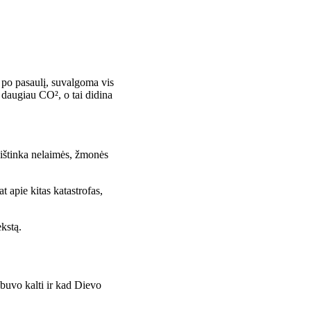
 po pasaulį, suvalgoma vis
 daugiau CO², o tai didina
 ištinka nelaimės, žmonės
t apie kitas katastrofas,
ekstą.
 buvo kalti ir kad Dievo