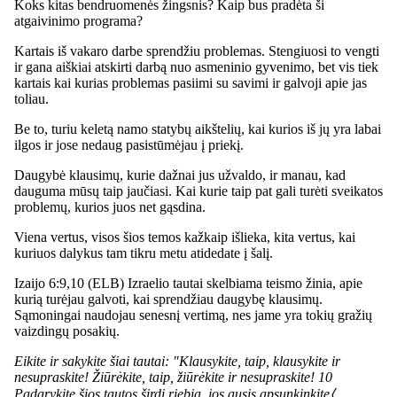
Koks kitas bendruomenės žingsnis? Kaip bus pradėta ši
atgaivinimo programa?
Kartais iš vakaro darbe sprendžiu problemas. Stengiuosi to vengti
ir gana aiškiai atskirti darbą nuo asmeninio gyvenimo, bet vis tiek
kartais kai kurias problemas pasiimi su savimi ir galvoji apie jas
toliau.
Be to, turiu keletą namo statybų aikštelių, kai kurios iš jų yra labai
ilgos ir jose nedaug pasistūmėjau į priekį.
Daugybė klausimų, kurie dažnai jus užvaldo, ir manau, kad
dauguma mūsų taip jaučiasi. Kai kurie taip pat gali turėti sveikatos
problemų, kurios juos net gąsdina.
Viena vertus, visos šios temos kažkaip išlieka, kita vertus, kai
kuriuos dalykus tam tikru metu atidedate į šalį.
Izaijo 6:9,10 (ELB) Izraelio tautai skelbiama teismo žinia, apie
kurią turėjau galvoti, kai sprendžiau daugybę klausimų.
Sąmoningai naudojau senesnį vertimą, nes jame yra tokių gražių
vaizdingų posakių.
Eikite ir sakykite šiai tautai: "Klausykite, taip, klausykite ir
nesupraskite! Žiūrėkite, taip, žiūrėkite ir nesupraskite! 10
Padarykite šios tautos širdį riebią, jos ausis apsunkinkite⟨