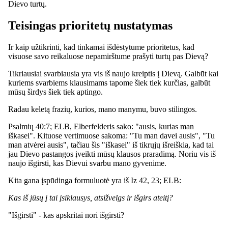
Dievo turtų.
Teisingas prioritetų nustatymas
Ir kaip užtikrinti, kad tinkamai išdėstytume prioritetus, kad
visuose savo reikaluose nepamirštume prašyti turtų pas Dievą?
Tikriausiai svarbiausia yra vis iš naujo kreiptis į Dievą. Galbūt kai
kuriems svarbiems klausimams tapome šiek tiek kurčias, galbūt
mūsų širdys šiek tiek aptingo.
Radau keletą frazių, kurios, mano manymu, buvo stilingos.
Psalmių 40:7; ELB, Elberfelderis sako: "ausis, kurias man
iškasei". Kituose vertimuose sakoma: "Tu man davei ausis", "Tu
man atvėrei ausis", tačiau šis "iškasei" iš tikrųjų išreiškia, kad tai
jau Dievo pastangos įveikti mūsų klausos praradimą. Noriu vis iš
naujo išgirsti, kas Dievui svarbu mano gyvenime.
Kita gana įspūdinga formuluotė yra iš Iz 42, 23; ELB:
Kas iš jūsų į tai įsiklausys, atsižvelgs ir išgirs ateitį?
"Išgirsti" - kas apskritai nori išgirsti?