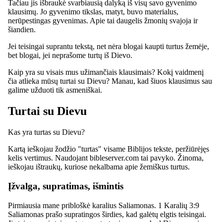
Tačiau jis išbraukė svarbiausią dalyką iš visų savo gyvenimo
klausimų. Jo gyvenimo tikslas, matyt, buvo materialus,
nerūpestingas gyvenimas. Apie tai daugelis žmonių svajoja ir
šiandien.
Jei teisingai suprantu tekstą, net nėra blogai kaupti turtus žemėje,
bet blogai, jei neprašome turtų iš Dievo.
Kaip yra su visais mus užimančiais klausimais? Kokį vaidmenį
čia atlieka mūsų turtai su Dievu? Manau, kad šiuos klausimus sau
galime užduoti tik asmeniškai.
Turtai su Dievu
Kas yra turtas su Dievu?
Kartą ieškojau žodžio "turtas" visame Biblijos tekste, peržiūrėjęs
kelis vertimus. Naudojant bibleserver.com tai pavyko. Žinoma,
ieškojau ištraukų, kuriose nekalbama apie žemiškus turtus.
Įžvalga, supratimas, išmintis
Pirmiausia mane pribloškė karalius Saliamonas. 1 Karalių 3:9
Saliamonas prašo supratingos širdies, kad galėtų elgtis teisingai.