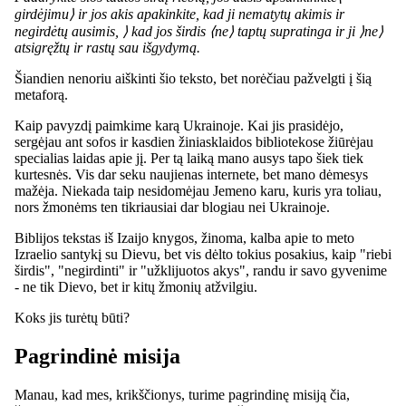
girdėjimu⟩ ir jos akis apakinkite, kad ji nematytų akimis ir
negirdėtų ausimis, ⟩ kad jos širdis ⟨ne⟩ taptų supratinga ir ji ⟩ne⟩
atsigręžtų ir rastų sau išgydymą.
Šiandien nenoriu aiškinti šio teksto, bet norėčiau pažvelgti į šią
metaforą.
Kaip pavyzdį paimkime karą Ukrainoje. Kai jis prasidėjo,
sergėjau ant sofos ir kasdien žiniasklaidos bibliotekose žiūrėjau
specialias laidas apie jį. Per tą laiką mano ausys tapo šiek tiek
kurtesnės. Vis dar seku naujienas internete, bet mano dėmesys
mažėja. Niekada taip nesidomėjau Jemeno karu, kuris yra toliau,
nors žmonėms ten tikriausiai dar blogiau nei Ukrainoje.
Biblijos tekstas iš Izaijo knygos, žinoma, kalba apie to meto
Izraelio santykį su Dievu, bet vis dėlto tokius posakius, kaip "riebi
širdis", "negirdinti" ir "užklijuotos akys", randu ir savo gyvenime
- ne tik Dievo, bet ir kitų žmonių atžvilgiu.
Koks jis turėtų būti?
Pagrindinė misija
Manau, kad mes, krikščionys, turime pagrindinę misiją čia,