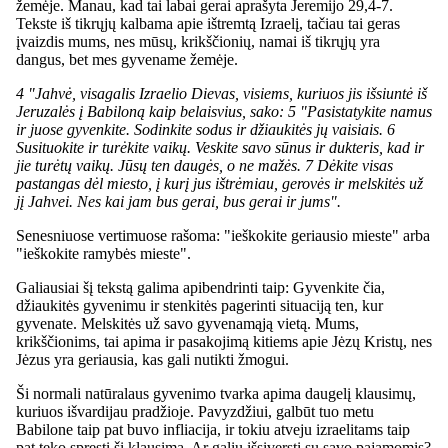
žemėje. Manau, kad tai labai gerai aprašyta Jeremijo 29,4-7.
Tekste iš tikrųjų kalbama apie ištremtą Izraelį, tačiau tai geras
įvaizdis mums, nes mūsų, krikščionių, namai iš tikrųjų yra
dangus, bet mes gyvename žemėje.
4 "Jahvė, visagalis Izraelio Dievas, visiems, kuriuos jis išsiuntė iš
Jeruzalės į Babiloną kaip belaisvius, sako: 5 "Pasistatykite namus
ir juose gyvenkite. Sodinkite sodus ir džiaukitės jų vaisiais. 6
Susituokite ir turėkite vaikų. Veskite savo sūnus ir dukteris, kad ir
jie turėtų vaikų. Jūsų ten daugės, o ne mažės. 7 Dėkite visas
pastangas dėl miesto, į kurį jus ištrėmiau, gerovės ir melskitės už
jį Jahvei. Nes kai jam bus gerai, bus gerai ir jums".
Senesniuose vertimuose rašoma: "ieškokite geriausio mieste" arba
"ieškokite ramybės mieste".
Galiausiai šį tekstą galima apibendrinti taip: Gyvenkite čia,
džiaukitės gyvenimu ir stenkitės pagerinti situaciją ten, kur
gyvenate. Melskitės už savo gyvenamąją vietą. Mums,
krikščionims, tai apima ir pasakojimą kitiems apie Jėzų Kristų, nes
Jėzus yra geriausia, kas gali nutikti žmogui.
Ši normali natūralaus gyvenimo tvarka apima daugelį klausimų,
kuriuos išvardijau pradžioje. Pavyzdžiui, galbūt tuo metu
Babilone taip pat buvo infliacija, ir tokiu atveju izraelitams taip
pat teko spręsti šį klausimą. Ar galiu išsiversti su savo pajamomis?