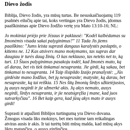
Dievo žodis
Biblija, Dievo žodis, yra mūsų turtas. Be nesuskaičiuojamų 119
psalmės eilučių apie tai, koks vertingas yra Dievo žodis, įdomus
paaiškinimas apie Dievo žodžio vertę yra Mato 13:10-16; NL:
Jo mokiniai priėjo prie Jėzaus ir paklausė: "Kodėl kalbėdamas su
žmonėmis visada sakai palyginimus?" 11 Tada Jis jiems
paaiškino: "Jums leista suprasti dangaus karalystės paslaptis, o
kitiems ne. 12 Kas atsivers mano mokymams, tas supras dar
daugiau ir turės daug žinių. O kas neklauso, tas neteks net to, ką
turi. 13 Šiuos palyginimus pasakoju todėl, kad žmonės mato, ką
aš darau, bet vis tiek tinkamai nesupranta. Jie girdi, ką sakau, bet
tinkamai to nesupranta. 14 Taip išsipildo Izaijo pranašystė: ,,Jūs
girdėsite mano žodžius, bet jų nesuprasite; matysite, ką darau, bet
nesuprasite, ką tai reiškia. 15 Nes šitų žmonių širdys užkietėjusios,
jų ausys negirdi ir jie užmerkė akis. Jų akys nemato, ausys
negirdi, širdys nesupranta, ir jie neatsigręžia į mane, kad juos
sutvarkyčiau". 16 Bet kaip gera, kad jūsų akys mato ir ausys
girdi!
Suprasti ir atpažinti Biblijos turtingumą yra Dievo dovana.
Žmogus visada liks mokinys, bet mes turime tam reikalingas
atviras ausis ir akis. Ir tai turėtų būti mūsų malda, kad mūsų akys
liktų matančios, o ausys girdinčios.