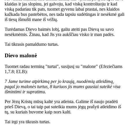
klaidas ir jas slopinu, jei galvoju, kad viską kontroliuoju ir kad
viską padariau tik pats, tuomet gyvenu labai prastai, nes klaidos
kažkada bus pastebėtos, nes tada tapsiu sudėtingas ir nesėkmė gali
iš tiesų išmušti mane iš vėžių.
Turėdamas Dievo baimės lobį, galiu ateiti pas Dievą su savo
nesėkmėmis. Žinau, kad Jis yra aukščiau visko ir man padės.
Tai tikrasis pamaldumo turtas.
Dievo malonė
Tuomet radau terminą "turtai", susijusį su "malone" (Efeziečiams
1,7.8; ELB):
7 Jame turime atpirkimą per jo kraują, nuodėmių atleidimą,
pagal jo malonės turtus, 8 kuriuos jis mums gausiai suteikė visa
išmintimi ir supratimu.
Per Jėzų Kristų mūsų kaltė yra atleista. Galime iš naujo pradėti
prieš Dievą, o tai taip pat suteikia mums jėgų prašyti atleidimo iš
tų, su kuriais buvome kaip nors kalti.
Tai irgi yra tikrasis turtas.