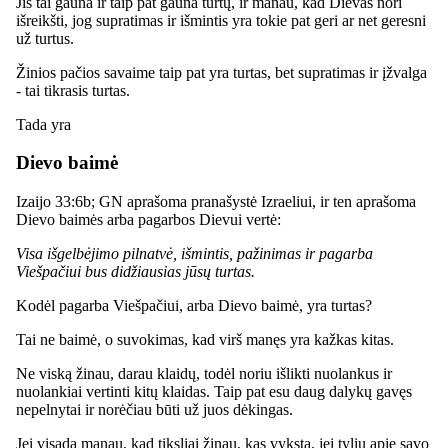
Jis tai gauna ir taip pat gauna turtų, ir manau, kad Dievas nori
išreikšti, jog supratimas ir išmintis yra tokie pat geri ar net geresni
už turtus.
Žinios pačios savaime taip pat yra turtas, bet supratimas ir įžvalga
- tai tikrasis turtas.
Tada yra
Dievo baimė
Izaijo 33:6b; GN aprašoma pranašystė Izraeliui, ir ten aprašoma
Dievo baimės arba pagarbos Dievui vertė:
Visa išgelbėjimo pilnatvė, išmintis, pažinimas ir pagarba
Viešpačiui bus didžiausias jūsų turtas.
Kodėl pagarba Viešpačiui, arba Dievo baimė, yra turtas?
Tai ne baimė, o suvokimas, kad virš manęs yra kažkas kitas.
Ne viską žinau, darau klaidų, todėl noriu išlikti nuolankus ir
nuolankiai vertinti kitų klaidas. Taip pat esu daug dalykų gavęs
nepelnytai ir norėčiau būti už juos dėkingas.
Jei visada manau, kad tiksliai žinau, kas vyksta, jei tyliu apie savo