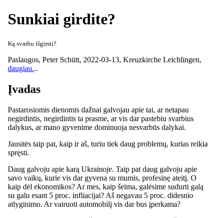
Sunkiai girdite?
Ką svarbu išgirsti?
Paslaugos,
Peter Schütt
,
2022-03-13
,
Kreuzkirche Leichlingen
,
daugiau.
..
Įvadas
Pastarosiomis dienomis dažnai galvojau apie tai, ar netapau
negirdintis, negirdintis ta prasme, ar vis dar pastebiu svarbius
dalykus, ar mano gyvenime dominuoja nesvarbūs dalykai.
Jausitės taip pat, kaip ir aš, turiu tiek daug problemų, kurias reikia
spręsti.
Daug galvoju apie karą Ukrainoje. Taip pat daug galvoju apie
savo vaikų, kurie vis dar gyvena su mumis, profesinę ateitį. O
kaip dėl ekonomikos? Ar mes, kaip šeima, galėsime sudurti galą
su galu esant 5 proc. infliacijai? Aš negavau 5 proc. didesnio
atlyginimo. Ar vairuoti automobilį vis dar bus įperkama?