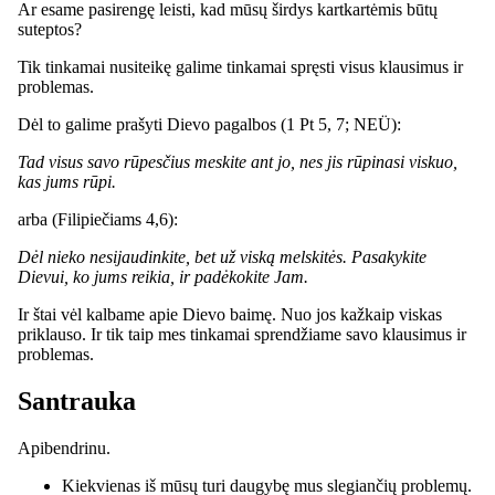
Ar esame pasirengę leisti, kad mūsų širdys kartkartėmis būtų
suteptos?
Tik tinkamai nusiteikę galime tinkamai spręsti visus klausimus ir
problemas.
Dėl to galime prašyti Dievo pagalbos (1 Pt 5, 7; NEÜ):
Tad visus savo rūpesčius meskite ant jo, nes jis rūpinasi viskuo,
kas jums rūpi.
arba (Filipiečiams 4,6):
Dėl nieko nesijaudinkite, bet už viską melskitės. Pasakykite
Dievui, ko jums reikia, ir padėkokite Jam.
Ir štai vėl kalbame apie Dievo baimę. Nuo jos kažkaip viskas
priklauso. Ir tik taip mes tinkamai sprendžiame savo klausimus ir
problemas.
Santrauka
Apibendrinu.
Kiekvienas iš mūsų turi daugybę mus slegiančių problemų.