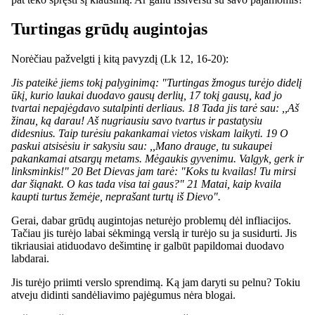
Turtingas grūdų augintojas
Norėčiau pažvelgti į kitą pavyzdį (Lk 12, 16-20):
Jis pateikė jiems tokį palyginimą: "Turtingas žmogus turėjo didelį
ūkį, kurio laukai duodavo gausų derlių, 17 tokį gausų, kad jo
tvartai nepajėgdavo sutalpinti derliaus. 18 Tada jis tarė sau: ,,Aš
žinau, ką darau! Aš nugriausiu savo tvartus ir pastatysiu
didesnius. Taip turėsiu pakankamai vietos viskam laikyti. 19 O
paskui atsisėsiu ir sakysiu sau: ,,Mano drauge, tu sukaupei
pakankamai atsargų metams. Mėgaukis gyvenimu. Valgyk, gerk ir
linksminkis!" 20 Bet Dievas jam tarė: "Koks tu kvailas! Tu mirsi
dar šiąnakt. O kas tada visa tai gaus?" 21 Matai, kaip kvaila
kaupti turtus žemėje, neprašant turtų iš Dievo".
Gerai, dabar grūdų augintojas neturėjo problemų dėl infliacijos.
Tačiau jis turėjo labai sėkmingą verslą ir turėjo su ja susidurti. Jis
tikriausiai atiduodavo dešimtinę ir galbūt papildomai duodavo
labdarai.
Jis turėjo priimti verslo sprendimą. Ką jam daryti su pelnu? Tokiu
atveju didinti sandėliavimo pajėgumus nėra blogai.