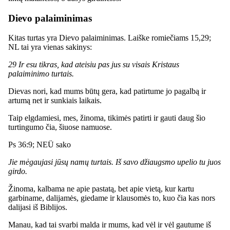
Dievo palaiminimas
Kitas turtas yra Dievo palaiminimas. Laiške romiečiams 15,29;
NL tai yra vienas sakinys:
29 Ir esu tikras, kad ateisiu pas jus su visais Kristaus
palaiminimo turtais.
Dievas nori, kad mums būtų gera, kad patirtume jo pagalbą ir
artumą net ir sunkiais laikais.
Taip elgdamiesi, mes, žinoma, tikimės patirti ir gauti daug šio
turtingumo čia, šiuose namuose.
Ps 36:9; NEÜ sako
Jie mėgaujasi jūsų namų turtais. Iš savo džiaugsmo upelio tu juos
girdo.
Žinoma, kalbama ne apie pastatą, bet apie vietą, kur kartu
garbiname, dalijamės, giedame ir klausomės to, kuo čia kas nors
dalijasi iš Biblijos.
Manau, kad tai svarbi malda ir mums, kad vėl ir vėl gautume iš